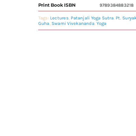
Print Book ISBN
9789384883218
Tags:
Lectures
,
Patanjali Yoga Sutra
,
Pt. Surya
Guha
,
Swami Vivekananda
,
Yoga