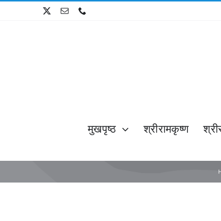
Skip
to
content
मुखपृष्ठ
श्रीरामकृष्ण
श्री