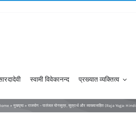
सारदादेवी
स्वामी विवेकानन्द
प्रख्यात व्यक्तित्व
Home
»
मुखपृष्ठ
»
राजयोग – पातंजल योगसूत्र, सूत्रार्थ और व्याख्यासहित (Raja Yoga: Hind