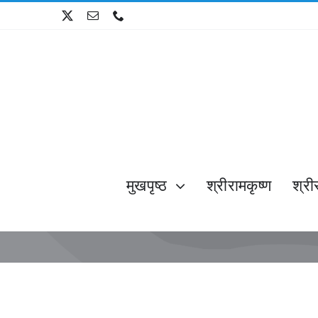
Skip
to
content
मुखपृष्ठ
श्रीरामकृष्ण
श्री