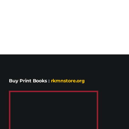
Buy Print Books
:
rkmnstore.org