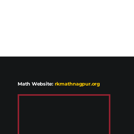
Math Website:
rkmathnagpur.org