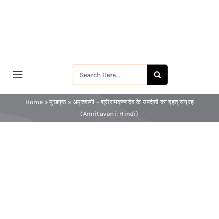
Skip
to
content
Search
Toggle
for:
Navigation
मुखपृष्ठ
Home
»
मुखपृष्ठ
»
अमृतवाणी – श्रीरामकृष्णदेव के उपदेशों का बृहत् संग्रह
(Amritavani: Hindi)
श्रीरामकृष्ण
श्रीसारदादेवी
स्वामी विवेकानन्द