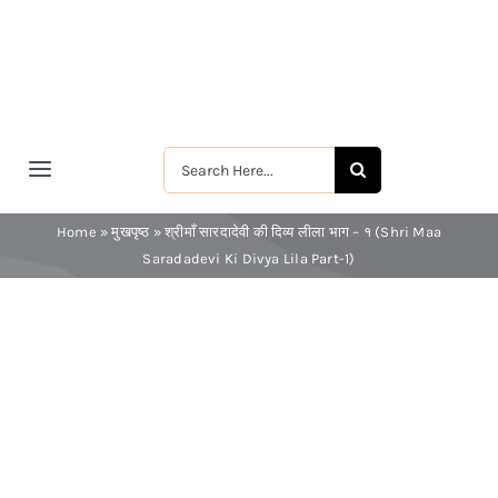
Skip
to
content
Search
Toggle
for:
Navigation
मुखपृष्ठ
Home
»
मुखपृष्ठ
»
श्रीमाँ सारदादेवी की दिव्य लीला भाग – १ (Shri Maa
Saradadevi Ki Divya Lila Part-1)
श्रीरामकृष्ण
श्रीसारदादेवी
स्वामी विवेकानन्द