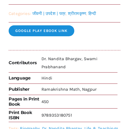
Categories:
जीवनी | उपदेश | पत्र
,
श्रीरामकृष्ण
,
हिन्दी
GOOGLE PLAY EBOOK LINK
Dr. Nandita Bhargav, Swami
Contributors
Prabhanand
Language
Hindi
Publisher
Ramakrishna Math, Nagpur
Pages in Print
450
Book
Print Book
9789353180751
ISBN
Tags:
Biography
,
Dr. Nandita Bhargav
,
Life & Teachings
,