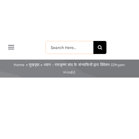
Skip
to
content
Search
Toggle
for:
Navigation
मुखपृष्ठ
Home
»
मुखपृष्ठ
»
ध्यान – रामकृष्ण संघ के संन्यासियों द्वारा विवेचन (Dhyan:
Hindi)
श्रीरामकृष्ण
श्रीसारदादेवी
स्वामी विवेकानन्द