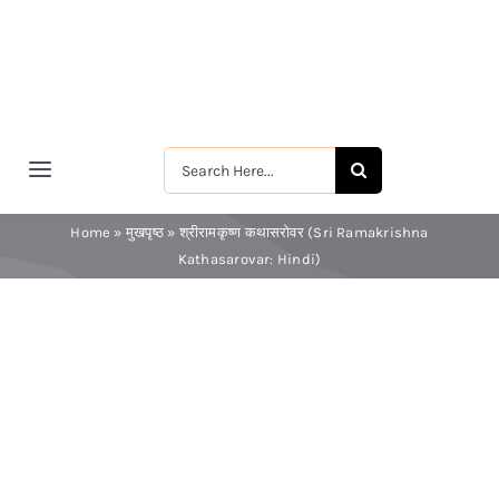
Skip
to
content
Search
Toggle
for:
Navigation
मुखपृष्ठ
Home
»
मुखपृष्ठ
»
श्रीरामकृष्ण कथासरोवर (Sri Ramakrishna
Kathasarovar: Hindi)
श्रीरामकृष्ण
श्रीसारदादेवी
स्वामी विवेकानन्द