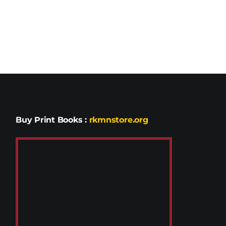
Buy Print Books
:
rkmnstore.org