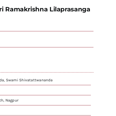
२ रा (Sri Ramakrishna Lilaprasanga
da, Swami Shivatattwananda
h, Nagpur