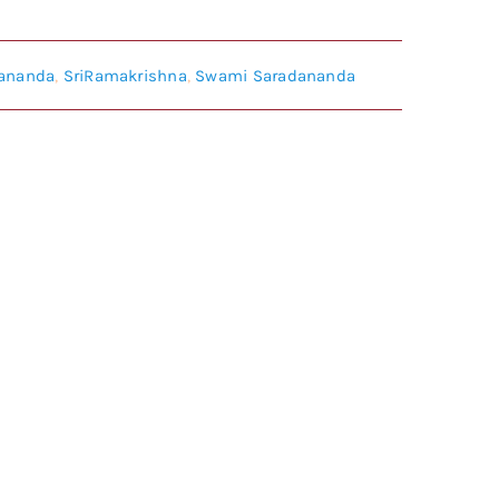
wananda
,
SriRamakrishna
,
Swami Saradananda