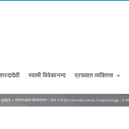
सारदादेवी
स्वामी विवेकानन्द
प्रख्यात व्यक्तित्व
»
मुखपृष्ठ
»
श्रीरामकृष्ण लीलाप्रसंग – भाग २ रा (Sri Ramakrishna Lilaprasanga – 2 