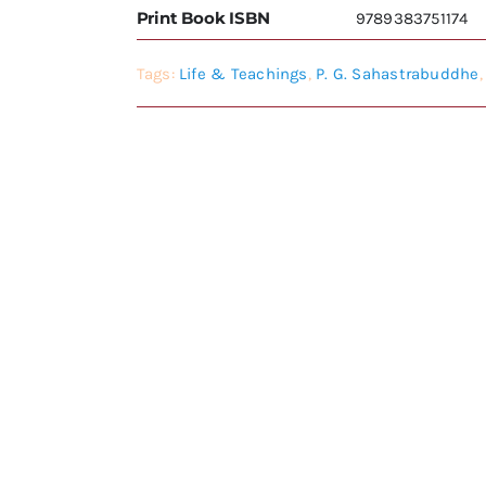
Print Book ISBN
9789383751174
Tags:
Life & Teachings
,
P. G. Sahastrabuddhe