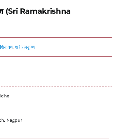
णि उपदेश (Sri Ramakrishna
,
शिकवण
,
श्रीरामकृष्ण
uddhe
h, Nagpur