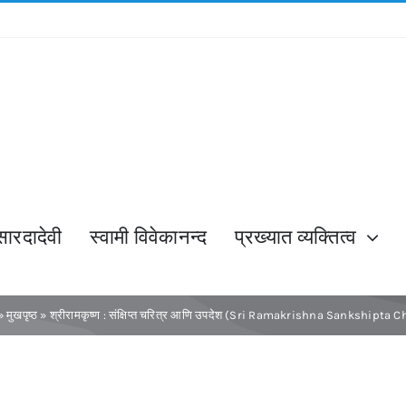
सारदादेवी
स्वामी विवेकानन्द
प्रख्यात व्यक्तित्व
»
मुखपृष्ठ
»
श्रीरामकृष्ण : संक्षिप्त चरित्र आणि उपदेश (Sri Ramakrishna Sankshipta C