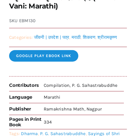
Vani: Marathi)
SKU
EBM130
Categories:
जीवनी | उपदेश | पत्र
,
मराठी
,
शिकवण
,
श्रीरामकृष्ण
GOOGLE PLAY EBOOK LINK
Contributors
Compilation, P. G. Sahastrabuddhe
Language
Marathi
Publisher
Ramakrishna Math, Nagpur
Pages in Print
334
Book
Tags:
Dharma
,
P. G. Sahastrabuddhe
,
Sayings of Shri