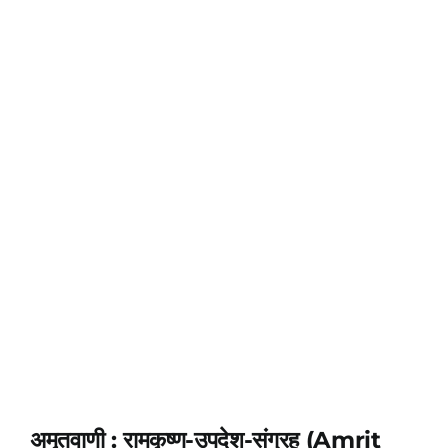
अमृतवाणी : रामकृष्ण-उपदेश-संग्रह (Amrit