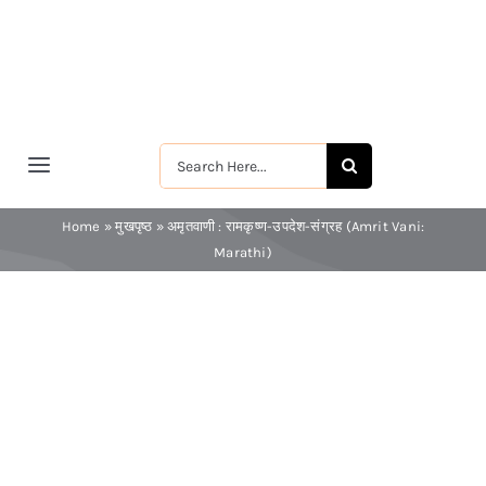
Skip
to
content
Search
Toggle
for:
Navigation
मुखपृष्ठ
Home
»
मुखपृष्ठ
»
अमृतवाणी : रामकृष्ण-उपदेश-संग्रह (Amrit Vani:
Marathi)
श्रीरामकृष्ण
श्रीसारदादेवी
स्वामी विवेकानन्द