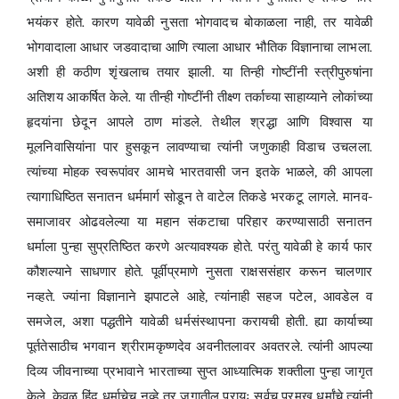
भयंकर होते. कारण यावेळी नुसता भोगवादच बोकाळला नाही, तर यावेळी
भोगवादाला आधार जडवादाचा आणि त्याला आधार भौतिक विज्ञानाचा लाभला.
अशी ही कठीण शृंखलाच तयार झाली. या तिन्ही गोष्टींनी स्त्रीपुरुषांना
अतिशय आकर्षित केले. या तीन्ही गोष्टींनी तीक्ष्ण तर्काच्या साहाय्याने लोकांच्या
हृदयांना छेदून आपले ठाण मांडले. तेथील श्रद्धा आणि विश्वास या
मूलनिवासियांना पार हुसकून लावण्याचा त्यांनी जणुकाही विडाच उचलला.
त्यांच्या मोहक स्वरूपांवर आमचे भारतवासी जन इतके भाळले, की आपला
त्यागाधिष्ठित सनातन धर्ममार्ग सोडून ते वाटेल तिकडे भरकटू लागले. मानव-
समाजावर ओढवलेल्या या महान संकटाचा परिहार करण्यासाठी सनातन
धर्माला पुन्हा सुप्रतिष्ठित करणे अत्यावश्यक होते. परंतु यावेळी हे कार्य फार
कौशल्याने साधणार होते. पूर्वीप्रमाणे नुसता राक्षससंहार करून चालणार
नव्हते. ज्यांना विज्ञानाने झपाटले आहे, त्यांनाही सहज पटेल, आवडेल व
समजेल, अशा पद्धतीने यावेळी धर्मसंस्थापना करायची होती. ह्या कार्याच्या
पूर्ततेसाठीच भगवान श्रीरामकृष्णदेव अवनीतलावर अवतरले. त्यांनी आपल्या
दिव्य जीवनाच्या प्रभावाने भारताच्या सुप्त आध्यात्मिक शक्तीला पुन्हा जागृत
केले. केवळ हिंदू धर्माचेच नव्हे तर जगातील प्रायः सर्वच प्रमुख धर्मांचे त्यांनी