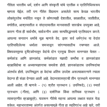
गीतेला भारतीय धर्म, दर्शन आणि संस्कृती यांचे प्रतीक व प्रतिनिधिस्वरूप
म्हणता येईल. तरी पण गीतेत विद्यमान असलेले सत्य केवळ भारतीय
लोकांपुरतेच मर्यादित नसून ते कोणत्याही देशातील, काळातील, जातीतील,
वर्णातील, आश्रमातील व संप्रदायातील मानवासाठी सारखेच उपयुक्त आहे,
कारण गीता ही सार्वभौम, सार्वजनीन अशा सत्यसिद्धान्ताचे प्रतिपादन करते.
आपल्या सनातन धर्माचे मूळ म्हणजे वेद. इतर सर्व धर्मग्रंथ या वेदांत
प्रतिपादिलेल्या धर्माला समजावून सांगण्यासाठीच रचण्यात आले.
विषयवस्तूच्या दृष्टिकोनातून वेदांचे दोन प्रमुख विभाग मानण्यात येतात –
कर्मकांड आणि ज्ञानकांड. कर्मकांडात यज्ञादी कर्मांचा व ज्ञानकांडात
ब्रह्मविद्येचा वा अध्यात्मज्ञानाचा समावेश होतो. ज्ञानकांडातच उपनिषदांचा
अंतर्भाव होतो. उपनिषद्भाग हा वेदांचा अंतिम उपदेश असल्याकारणाने त्याला
वेदान्त ही संज्ञा देण्यात आली आहे. वेदान्तशास्त्राची तीन प्रस्थाने मानण्यात
आली आहेत. ती म्हणजे – (१) श्रौत प्रस्थान (· उपनिषदे), (२) स्मार्त
प्रस्थान (·गीता), आणि (३) दार्शनिक किंवा तात्त्विक प्रस्थान (·
व्यासप्रणीत ब्रह्मसूत्रे). यावरून गीतेचे महत्त्व आपल्या लक्षात सहज येऊ
शकेल. महाभारताच्या अंतर्गत असल्यामुळे गीता हा स्मृतिग्रंथ आहे खरे, तरी