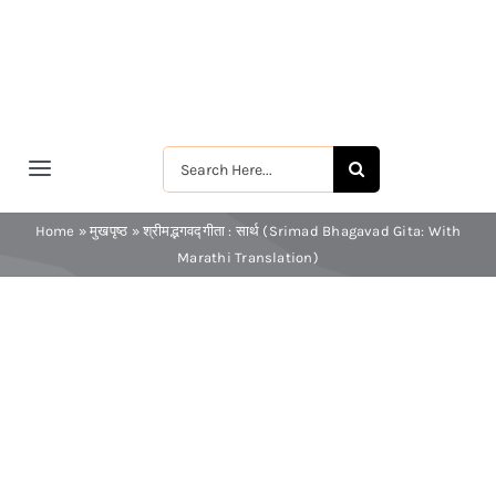
Skip
to
content
Search
Toggle
for:
Navigation
मुखपृष्ठ
Home
»
मुखपृष्ठ
»
श्रीमद्भगवद्गीता : सार्थ (Srimad Bhagavad Gita: With
Marathi Translation)
श्रीरामकृष्ण
श्रीसारदादेवी
स्वामी विवेकानन्द