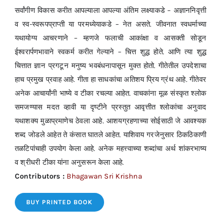
सर्वांगीण विकास करीत आपल्याला आपल्या अंतिम लक्ष्याकडे – अज्ञाननिवृत्ती
व स्व-स्वरूपप्राप्ती या परमध्येयाकडे – नेत असते. जीवनात स्वधर्माच्या
यथायोग्य आचरणाने – म्हणजे फलाची आकांक्षा व आसक्ती सोडून
ईश्वरार्पणभावाने स्वकर्म करीत गेल्याने – चित्त शुद्ध होते. आणि त्या शुद्ध
चित्तात ज्ञान प्रगटून मनुष्य भवबंधनापासून मुक्त होतो. गीतेतील उपदेशाचा
हाच प्रमुख प्रवाह आहे. गीता हा साधकांचा अतिशय प्रिय ग्रंथ आहे. गीतेवर
अनेक आचार्यांनी भाष्ये व टीका रचल्या आहेत. वाचकांना मूळ संस्कृत श्लोक
समजण्यास मदत व्हावी या दृष्टीने प्रस्तुत आवृत्तीत श्लोकांचा अनुवाद
यथाशक्य मुळाप्रमाणेच ठेवला आहे. आशयग्रहणाच्या सोईसाठी जे आवश्यक
शब्द जोडले आहेत ते कंसात घातले आहेत. याशिवाय गरजेनुसार ठिकठिकाणी
तळटिपांचाही उपयोग केला आहे. अनेक महत्त्वाच्या शब्दांचा अर्थ शांकरभाष्य
व श्रीधरी टीका यांना अनुसरून केला आहे.
Contributors :
Bhagawan Sri Krishna
BUY PRINTED BOOK