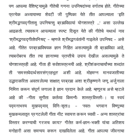
पण आपल्या वैशिष्ट्यामुळे गीतेची गणना उपनिषदांच्या वर्गातच होते. गीतेच्या
प्रत्येक अध्यायाच्या शेवटी जी पुष्पिका येते तीत आपल्याला ‘इति
श्रीमद्भगवद्गीतासु उपनिषत्सु ब्रह्मविद्यायां योगशास्त्रे …’ असा उल्लेख
आढळतो. त्यावरून आपल्याला स्पष्ट दिसून येते की गीतेचे यथार्थ नाव
‘श्रीमद्भगवद्गीतोपनिषद्’ – म्हणजे श्रीमद्भगवंतांनी गाइलेले उपनिषद – असे
आहे. गीतेत परब्रह्मविषयक ज्ञान निहित असल्यामुळे ती ब्रह्मविद्या आहे,
त्याबरोबरच तीत त्या ज्ञानाच्या प्राप्तीचे उपाय देखील असल्यामुळे ते
योगशास्त्रही आहे. गीता ही सर्वशास्त्रमयी आहे. श्रीशंकराचार्यांच्या शब्दांत
ती ‘समस्तवेदार्थसारसंग्रहभूत’ अशी आहे. मोहमग्न मानवजातीच्या
उद्धाराकरिता अवतरलेल्या साक्षात् परब्रह्म अशा श्रीकृष्णाने जणू अर्जुनाला
निमित्त करून संपूर्ण जगाला हे ज्ञान प्रदान केले आहे. म्हणूनच असे म्हटले
आहे की –गीता सुगीता कर्तव्या किमन्यैः शास्त्रविस्तरैः। या स्वयं
पद्मनाभस्य मुखपद्माद् विनिःसृता॥ – ‘स्वतः भगवान विष्णूच्या
मुखकमलातून प्रगटलेली गीता नीट स्वायत्त करून घ्यावी – अन्य शास्त्रांचा
विस्तार करण्याची गरजच काय?’ गीतेत कर्म-ज्ञान-भक्ती यांचा अतिशय
मनोहारी असा समन्वय करून दाखविलेला आहे. गीता आपल्या जीवनाचा