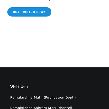
BUY PRINTED BOOK
Visit Us :
Ramakrishna Math (Publication Dept.)
Ramakrishna Ashram Marg Dhantoli,