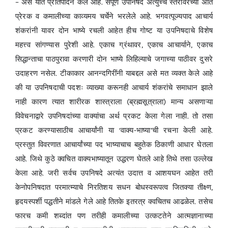
– असे यात प्रतिपादन केले आहे. संपूर्ण उपनिषद अत्युच्च स्तरावरच्या अति
प्रेरक व कमालीच्या काव्यमय चर्चेने भरलेले आहे. भगवत्पूज्यपाद आचार्य
शंकरांनी यावर दोन भाष्ये रचली आहेत हीच गोष्ट या उपनिषदाचे विशेष
महत्त्व सांगण्यास पुरेशी आहे. एकाच ग्रंथावर, एकाच आचार्याने, एकाच
सिद्धान्ताचा पाठपुरावा करणारी दोन भाष्ये लिहिल्याचे जगाच्या पाठीवर दुसरे
उदाहरण नसेल. टीकाकार आनन्दगिरींनी याबद्दल असे मत व्यक्त केले आहे
की या उपनिषदाची पदशः व्याख्या करूनही आचार्य शंकरांचे समाधान झाले
नाही कारण त्यात शारीरक शास्त्राला (ब्रह्मसूत्राला) मान्य असणाऱ्या
विवेचनाद्वारे उपनिषदांच्या वाक्यांचा अर्थ प्रकट केला गेला नाही. तो तसा
प्रकट करण्यासाठीच आचार्यांनी या ‘वाक्य-भाष्या’ची रचना केली आहे.
प्रस्तुत विवरणात आचार्यांच्या पद भाष्याचाच बहुतेक ठिकाणी आधार घेतला
आहे. जिथे कुठे क्वचित वाक्यभाष्यातून उद्धरण घेतले आहे तिथे तसा उल्लेख
केला आहे. जरी सर्वच उपनिषदे अत्यंत उदात्त व आशयघन आहेत तरी
केनोपनिषदात परमात्म्याचे निरतिशय सधन बोधस्वरूपत्व जितक्या तीक्ष्ण,
हृदयस्पर्शी पद्धतीने मांडले गेले आहे तितके इतरत्र क्वचितच आढळेल. तसेच
फारच कमी शब्दांत पण तरीही कमालीच्या उत्कटतेने आत्मज्ञानाच्या