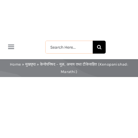
Skip
to
content
Search
Toggle
for:
Navigation
मुखपृष्ठ
Home
»
मुखपृष्ठ
»
केनोपनिषद – मूळ, अन्वय तथा टीकेसहित (Kenopanishad:
Marathi)
श्रीरामकृष्ण
श्रीसारदादेवी
स्वामी विवेकानन्द