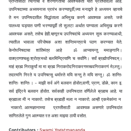
प्राप्तीसाठी त्यागाची व शरणागतीची आवश्यकता यात प्रतिपादिली आहे.
उपनिषदाच्या अध्ययनास प्रारंभ करण्यापूर्वी,ज्या मनाद्वारे हे अध्ययन व्हायचे
ते मन उपनिषदातील सिद्धांताला अभिमुख करणे आवश्यक असते. जसे
पालथ्या घड्यात पाणी भरण्यापूर्वी तो सुलटा अर्थात पाण्याला अभिमुख करणे
आवश्यक असते, तसेच हेही.म्हणूनच उपनिषदांचे अध्ययन सुरू करण्याआधी,
त्यातील भावाला परिपोषक अशा शान्तिमन्त्राचे पठण करण्यात येते.
केनोपनिषदाचा शांतिमंत्र आहे ॐ आप्यायन्तु ममाङ्गानि।
वाक्प्राणश्चक्षुःश्रोत्रमथो बलमिन्द्रियाणि च सर्वाणि। सर्वं ब्रह्मोपनिषदम्।
माहं ब्रह्म निराकुर्यां मा मा ब्रह्म निराकरोदनिराकरणमस्त्वनिराकरणं मेऽस्तु।
तदात्मनि निरते य उपनिषत्सु धर्मास्ते मयि सन्तु ते मयि सन्तु। ॐ शान्तिः
शान्तिः शान्तिः। – माझी सर्व अंगे बलवान होवोत,वाणी, प्राण, डोळे, कान इ.
सर्व इंद्रिये बलवान होवोत. सर्वकाही उपनिषदात वर्णिलेले ब्रह्मच आहे. या
ब्रह्माला मी न नाकारो. तसेच ब्रह्मही मला न नाकारो. आम्ही एकमेकांना न
नाकारो. आत्मज्ञानाच्या प्राप्तीसाठी आवश्यक असणारे उपनिषदांत
सागितलेले गुण आत्म्यात रत अशा माझ्या ठायी वसोत.
Contributors :
Swami Yogatmananda