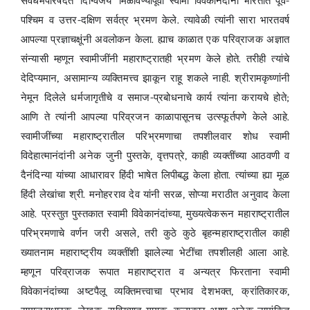
सर्वधर्मपरिषदेत ‘दिग्विजय’ मिळविण्यापूर्वी स्वामी विवेकानंदांनी भारतात पूर्व-
पश्चिम व उत्तर-दक्षिण सर्वत्र भ्रमण केले. त्यावेळी त्यांनी सारा भारतवर्ष
आपल्या प्रज्ञाचक्षूंनी अवलोकन केला. ह्याच काळात एक परिव्राजक अज्ञात
संन्यासी म्हणून स्वामीजींनी महाराष्ट्रातही भ्रमण केले होते. तरीही त्यांचे
देदिप्यमान, असामान्य व्यक्तिमत्त्व झाकून राहू शकले नाही. श्रीरामकृष्णांनी
नेमून दिलेले धर्मजागृतीचे व समाज-प्रबोधनाचे कार्य त्यांना करायचे होते;
आणि ते त्यांनी आपल्या परिव्रजन काळापासूनच उत्स्फूर्तपणे केले आहे.
स्वामीजींच्या महाराष्ट्रातील परिभ्रमणाचा तपशीलवार शोध स्वामी
विदेहात्मानंदांनी अनेक जुनी पुस्तके, वृत्तपत्रे, काही व्यक्तींच्या आठवणी व
दैनंदिन्या यांच्या आधारावर हिंदी भाषेत लिपीबद्ध केला होता. त्यांच्या ह्या मूळ
हिंदी लेखांचा श्री. मनोहरराव देव यांनी सरळ, सोप्या मराठीत अनुवाद केला
आहे. प्रस्तुत पुस्तकात स्वामी विवेकानंदांच्या, मुख्यत्वेकरून महाराष्ट्रातील
परिभ्रमणाचे वर्णन जरी असले, तरी कुठे कुठे बृहन्महाराष्ट्रातील काही
ख्यातनाम महाराष्ट्रीय व्यक्तींशी झालेल्या भेटींचा तपशीलही आला आहे.
म्हणून परिव्राजक रूपात महाराष्ट्रात व अन्यत्र फिरताना स्वामी
विवेकानंदांच्या अष्टपैलू व्यक्तिमत्त्वाचा प्रभाव देशभक्त, क्रांतिकारक,