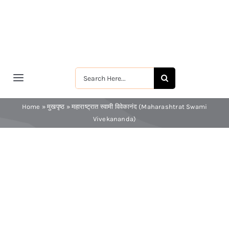
Skip
to
content
Search
Toggle
for:
Navigation
मुखपृष्ठ
Home
»
मुखपृष्ठ
»
महाराष्ट्रात स्वामी विवेकानंद (Maharashtrat Swami
Vivekananda)
श्रीरामकृष्ण
श्रीसारदादेवी
स्वामी विवेकानन्द