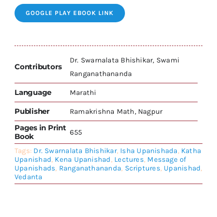
GOOGLE PLAY EBOOK LINK
Dr. Swarnalata Bhishikar, Swami
Contributors
Ranganathananda
Language
Marathi
Publisher
Ramakrishna Math, Nagpur
Pages in Print
655
Book
Tags:
Dr. Swarnalata Bhishikar
,
Isha Upanishada
,
Katha
Upanishad
,
Kena Upanishad
,
Lectures
,
Message of
Upanishads
,
Ranganathananda
,
Scriptures
,
Upanishad
,
Vedanta