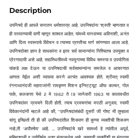
Description
उपनिषदे ही आपले सनातन धर्मशास्त्र आहे. उपनिषदांना ‘श्रुती’ म्हणतात व
ही परमात्म्याची वाणी म्हणून शाश्वत आहेत. यांमध्ये मानवाच्या अविनाशी, अनंत
आणि दिव्य स्वरूपाचे विवेचन व त्याच्या प्राप्तीचा मार्ग सांगण्यात आला आहे.
उपनिषदोक्त ज्ञान हे साधकांना व इतर सर्व सामान्यांना निश्चितच उपयुक्त व
प्रेरणादायी असे आहे. सद्यस्थितीमध्ये नवयुगाच्या विविध समस्या व उपयोगिता
यांकडे लक्ष देऊन या उपनिषदाची सर्वसामान्यांना समजेल व आचरणात
आणता येईल अशी व्याख्या करणे अत्यंत आवश्यक होते. श्रीमत् स्वामी
रंगनाथानंदजी महाराजांनी रामकृष्ण मिशन इन्स्टिट्यूट ऑफ कल्चर, गोल
पार्क, कलकत्ता येथे 2 मे 1962 ते 19 जानेवारी 1963 या कालावधीत
उपनिषदांवर प्रवचने दिली होती. त्याच प्रवचनांचा मराठी अनुवाद. स्वामी
विवेकानंदांनी म्हटले आहे की, ‘‘उपनिषदांसंबंधी दुसरी जी गोष्ट मी तुम्हाला
सांगू इच्छितो ती ही की उपनिषदांतील शिकवण ही कुण्या व्यक्तीची शिकवण
नव्हे,ती ‘अपौरुषेय’ आहे. … उपनिषदांचे खरे सामर्थ्य हे त्यांतील अपूर्व,
महिमाशाली व ज्योतिर्मय अशा मंत्रामधेच आहे. कुण्याही व्यक्तींशी या मंत्राचा