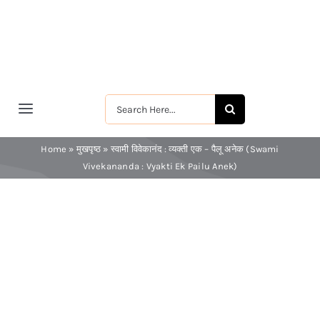
Skip
to
content
Search
Toggle
for:
Navigation
मुखपृष्ठ
Home
»
मुखपृष्ठ
»
स्वामी विवेकानंद : व्यक्ती एक – पैलू अनेक (Swami
Vivekananda : Vyakti Ek Pailu Anek)
श्रीरामकृष्ण
श्रीसारदादेवी
स्वामी विवेकानन्द