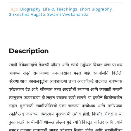
Tags:
Biography
,
Life & Teachings
,
short Biography
,
Srikrishna Aagate
,
Swami Vivekananda
Description
स्वामी विवेकानंदांचे तेजस्वी जीवन आणि त्यांचे उद्बोधक विचार यांचा प्रभाव
आमच्या संपूर्ण समाजाच्या जनमानसावर पडत आहे. स्वामीजींनी दिलेली
प्रेरणा आज आबालवृद्धांना आपआपल्या उच्च आदर्शांकडे वाटचाल करण्यास
प्रोत्साहन देत आहे. जीवनात उच्च आदर्शाची स्थापना आणि त्यासाठी मनाची
त्यानुसार जडणघडण ही लहान वयातच व्हावी लागते. या दृष्टीने किशोरवयीन
लहान मुलांसाठी स्वामीजींविषयी एका चांगल्या प्रबोधक आणि मनोरंजक
स्फूर्तिप्रद कथांच्या चित्रमय पुस्तकाची उणीव होती. किशोर मित्रांना या
पुस्तकाद्वारे स्वामीजींची ओळख होऊन पुढे त्यांचे विस्तृत चरित्र आणि त्यांचे
समग्र वाङ्मय वाचण्याची आवड त्यांच्यात निर्माण होईल आणि स्वामीजींच्या