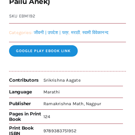
Pailu Anek)
SKU
EBM192
Categories:
जीवनी | उपदेश | पत्र
,
मराठी
,
स्वामी विवेकानन्द
GOOGLE PLAY EBOOK LINK
Contributors
Srikrishna Aagate
Language
Marathi
Publisher
Ramakrishna Math, Nagpur
Pages in Print
124
Book
Print Book
9789383751952
ISBN