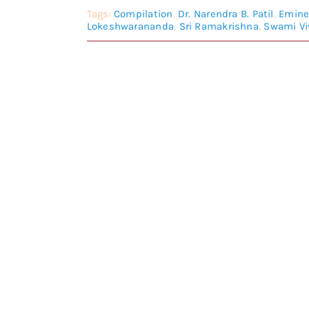
Tags:
Compilation
,
Dr. Narendra B. Patil
,
Emine
Lokeshwarananda
,
Sri Ramakrishna
,
Swami V