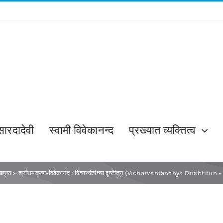
सारदादेवी
स्वामी विवेकानन्द
प्रख्यात व्यक्तित्व
खपृष्ठ
»
श्रीरामकृष्ण-विवेकानंद : विचारवंतांच्या दृष्टीतून (Vicharvantanchya Drishtitun