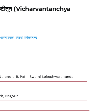
च्या दृष्टीतून (Vicharvantanchya
ंभाषणात्मक
,
स्वामी विवेकानन्द
 Narendra B. Patil, Swami Lokeshwarananda
h, Nagpur