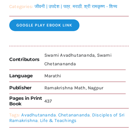
Categories:
जीवनी | उपदेश | पत्र
,
मराठी
,
श्री रामकृष्ण - शिष्य
GOOGLE PLAY EBOOK LINK
Swami Avadhutananda, Swami
Contributors
Chetanananda
Language
Marathi
Publisher
Ramakrishna Math, Nagpur
Pages in Print
437
Book
Tags:
Avadhutananda
,
Chetanananda
,
Disciples of Sri
Ramakrishna
,
Life & Teachings