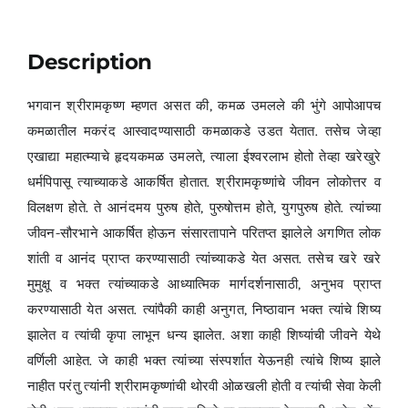
Description
भगवान श्रीरामकृष्ण म्हणत असत की, कमळ उमलले की भुंगे आपोआपच
कमळातील मकरंद आस्वादण्यासाठी कमळाकडे उडत येतात. तसेच जेव्हा
एखाद्या महात्म्याचे हृदयकमळ उमलते, त्याला ईश्वरलाभ होतो तेव्हा खरेखुरे
धर्मपिपासू त्याच्याकडे आकर्षित होतात. श्रीरामकृष्णांचे जीवन लोकोत्तर व
विलक्षण होते. ते आनंदमय पुरुष होते, पुरुषोत्तम होते, युगपुरुष होते. त्यांच्या
जीवन-सौरभाने आकर्षित होऊन संसारतापाने परितप्त झालेले अगणित लोक
शांती व आनंद प्राप्त करण्यासाठी त्यांच्याकडे येत असत. तसेच खरे खरे
मुमुक्षू व भक्त त्यांच्याकडे आध्यात्मिक मार्गदर्शनासाठी, अनुभव प्राप्त
करण्यासाठी येत असत. त्यांपैकी काही अनुगत, निष्ठावान भक्त त्यांचे शिष्य
झालेत व त्यांची कृपा लाभून धन्य झालेत. अशा काही शिष्यांची जीवने येथे
वर्णिली आहेत. जे काही भक्त त्यांच्या संस्पर्शात येऊनही त्यांचे शिष्य झाले
नाहीत परंतु त्यांनी श्रीरामकृष्णांची थोरवी ओळखली होती व त्यांची सेवा केली