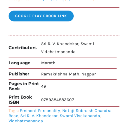
GOOGLE PLAY EBOOK LINK
Sri R. V. Khandekar, Swami
Contributors
Videhatmananda
Language
Marathi
Publisher
Ramakrishna Math, Nagpur
Pages in Print
49
Book
Print Book
9789384883607
ISBN
Tags:
Eminent Personality
,
Netaji Subhash Chandra
Bose
,
Sri R. V. Khandekar
,
Swami Vivekananda
,
Videhatmananda