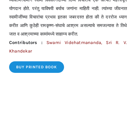
व्यक्तिमत्त्वामागे स्वामी विवेकानंदांच्या दिव्य विचारांचे एक अत्यंत महत्त्वपूर्ण
योगदान होते. परंतु याविषयी बर्याच जणांना माहिती नाही. त्यांच्या जीवनात
स्वामीजींच्या विचारांचा प्रभाव इतका जबरदस्त होता की ते दररोज ध्यान
करीत आणि कुठेही रामकृष्ण-संघाचे आश्रम असल्याचे समजल्यास ते तिथे
जात व आश्रमाच्या कामांमध्ये साहाय्य करीत.
Contributors :
Swami Videhatmananda, Sri R. V.
Khandekar
BUY PRINTED BOOK