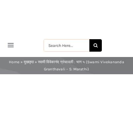
Skip
to
content
Search
Toggle
for:
Navigation
मुखपृष्ठ
Home
»
मुखपृष्ठ
»
स्वामी विवेकानंद ग्रंथावली : भाग ५ (Swami Vivekananda
Granthavali – 5: Marathi)
श्रीरामकृष्ण
श्रीसारदादेवी
स्वामी विवेकानन्द