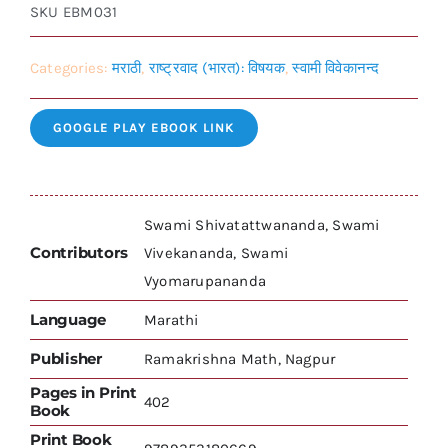
SKU
EBM031
Categories:
मराठी
,
राष्ट्रवाद (भारत): विषयक
,
स्वामी विवेकानन्द
GOOGLE PLAY EBOOK LINK
Swami Shivatattwananda, Swami
Contributors
Vivekananda, Swami
Vyomarupananda
Language
Marathi
Publisher
Ramakrishna Math, Nagpur
Pages in Print
402
Book
Print Book