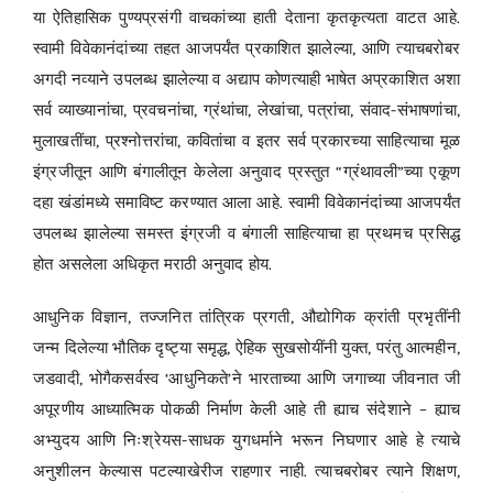
या ऐतिहासिक पुण्यप्रसंगी वाचकांच्या हाती देताना कृतकृत्यता वाटत आहे.
स्वामी विवेकानंदांच्या तहत आजपर्यंत प्रकाशित झालेल्या, आणि त्याचबरोबर
अगदी नव्याने उपलब्ध झालेल्या व अद्याप कोणत्याही भाषेत अप्रकाशित अशा
सर्व व्याख्यानांचा, प्रवचनांचा, ग्रंथांचा, लेखांचा, पत्रांचा, संवाद-संभाषणांचा,
मुलाखतींचा, प्रश्नोत्तरांचा, कवितांचा व इतर सर्व प्रकारच्या साहित्याचा मूळ
इंग्रजीतून आणि बंगालीतून केलेला अनुवाद प्रस्तुत “ग्रंथावली”च्या एकूण
दहा खंडांमध्ये समाविष्ट करण्यात आला आहे. स्वामी विवेकानंदांच्या आजपर्यंत
उपलब्ध झालेल्या समस्त इंग्रजी व बंगाली साहित्याचा हा प्रथमच प्रसिद्ध
होत असलेला अधिकृत मराठी अनुवाद होय.
आधुनिक विज्ञान, तज्जनित तांत्रिक प्रगती, औद्योगिक क्रांती प्रभृतींनी
जन्म दिलेल्या भौतिक दृष्ट्या समृद्ध, ऐहिक सुखसोयींनी युक्त, परंतु आत्महीन,
जडवादी, भोगैकसर्वस्व ‘आधुनिकते’ने भारताच्या आणि जगाच्या जीवनात जी
अपूरणीय आध्यात्मिक पोकळी निर्माण केली आहे ती ह्याच संदेशाने – ह्याच
अभ्युदय आणि निःश्रेयस-साधक युगधर्माने भरून निघणार आहे हे त्याचे
अनुशीलन केल्यास पटल्याखेरीज राहणार नाही. त्याचबरोबर त्याने शिक्षण,